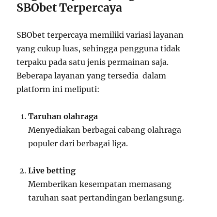
SBObet Terpercaya
SBObet terpercaya memiliki variasi layanan
yang cukup luas, sehingga pengguna tidak
terpaku pada satu jenis permainan saja.
Beberapa layanan yang tersedia dalam
platform ini meliputi:
Taruhan olahraga
Menyediakan berbagai cabang olahraga
populer dari berbagai liga.
Live betting
Memberikan kesempatan memasang
taruhan saat pertandingan berlangsung.