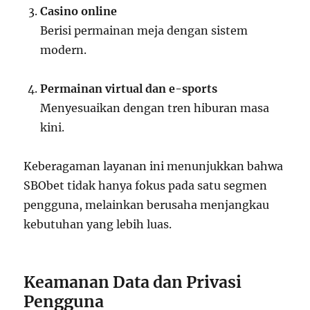
Casino online
Berisi permainan meja dengan sistem
modern.
Permainan virtual dan e-sports
Menyesuaikan dengan tren hiburan masa
kini.
Keberagaman layanan ini menunjukkan bahwa
SBObet tidak hanya fokus pada satu segmen
pengguna, melainkan berusaha menjangkau
kebutuhan yang lebih luas.
Keamanan Data dan Privasi
Pengguna