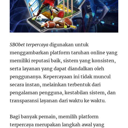
SBObet terpercaya
digunakan untuk
menggambarkan platform taruhan online yang
memiliki reputasi baik, sistem yang konsisten,
serta layanan yang dapat diandalkan oleh
penggunanya. Kepercayaan ini tidak muncul
secara instan, melainkan terbentuk dari
pengalaman pengguna, kestabilan sistem, dan
transparansi layanan dari waktu ke waktu.
Bagi banyak pemain, memilih platform
terpercaya merupakan langkah awal yang