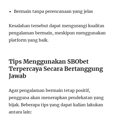
Bermain tanpa perencanaan yang jelas
Kesalahan tersebut dapat mengurangi kualitas
pengalaman bermain, meskipun menggunakan
platform yang baik.
Tips Menggunakan SBObet
Terpercaya Secara Bertanggung
Jawab
Agar pengalaman bermain tetap positif,
pengguna akan menerapkan pendekatan yang
bijak. Beberapa tips yang dapat kalian lakukan
antara lain: