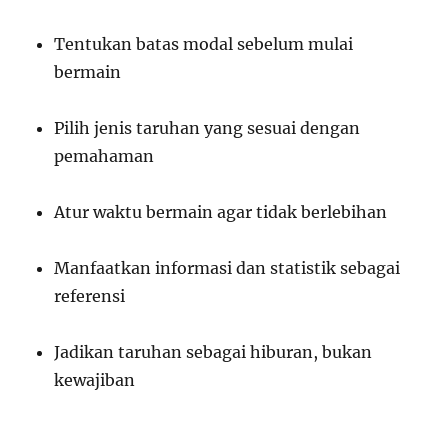
Tentukan batas modal sebelum mulai
bermain
Pilih jenis taruhan yang sesuai dengan
pemahaman
Atur waktu bermain agar tidak berlebihan
Manfaatkan informasi dan statistik sebagai
referensi
Jadikan taruhan sebagai hiburan, bukan
kewajiban